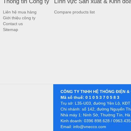
Thông tin Công ty
Lĩnh vực Sản xuất & Kinh do
Liên hệ mua hàng
Compare products list
Giới thiệu công ty
Contact us
Sitemap
CÔNG TY TNHH HỆ THỐNG ĐIỆN & 
Mã số thuế: 0 1 0 5 3 7 0 5 8 3
Trụ sở: L35-U03, đường Yên Lộ, KĐT 
Chi nhánh: số 142, đường Nguyến Thi
Nhà máy 1: Ninh Sở, Thường Tín, Hà
Kinh doanh: 0396 898.628 / 0963.435
Email:
info@vnecco.com