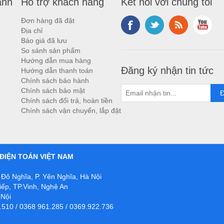
anh
Hỗ trợ khách hàng
Kết nối với chúng tôi
Đơn hàng đã đặt
Địa chỉ
Báo giá đã lưu
So sánh sản phẩm
Hướng dẫn mua hàng
Đăng ký nhận tin tức
Hướng dẫn thanh toán
Chính sách bảo hành
Chính sách bảo mật
Chính sách đổi trả, hoàn tiền
Chính sách vận chuyển, lắp đặt
ĐIỆN TOÁN VIỆT NAM
Đô Nghĩa, P. Yên Nghĩa, Hà Nội
ếp, TP.Vinh, Nghệ An
 Nội
.510 / 0368 961.285 / 0369.922.736