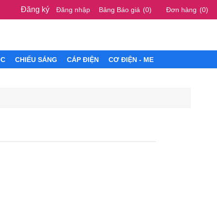
Đăng ký
Đăng nhập
Bảng Báo giá
(0)
Đơn hàng
(0)
ÓC
CHIẾU SÁNG
CÁP ĐIỆN
CƠ ĐIỆN - ME