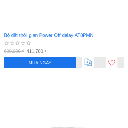
Bộ đặt thời gian Power Off delay AT8PMN
628.000 ₫
411.700 ₫
MUA NGAY