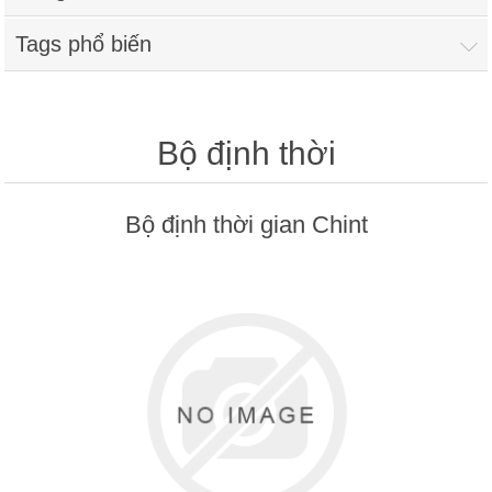
CÁP ĐIỀU KHIỂN
Tags phổ biến
CÁP CHỐNG CHÁY
Bộ định thời
Bộ định thời gian Chint