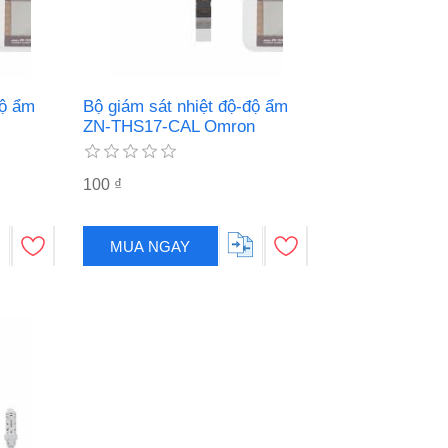
độ ẩm
Bộ giám sát nhiệt độ-độ ẩm
ZN-THS17-CAL Omron
100 ₫
MUA NGAY