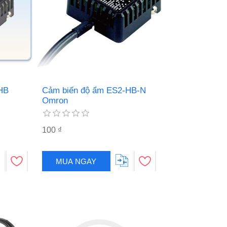
HB
Cảm biến độ ẩm ES2-HB-N
Omron
100 ₫
MUA NGAY