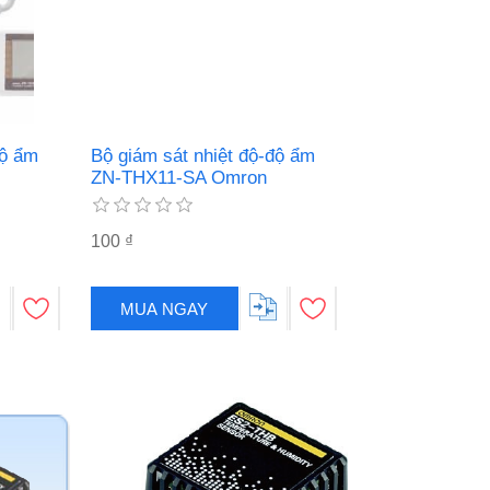
độ ẩm
Bộ giám sát nhiệt độ-độ ẩm
ZN-THX11-SA Omron
100 ₫
MUA NGAY