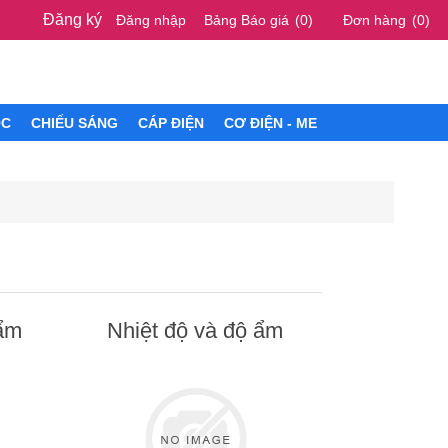
Đăng ký
Đăng nhập
Bảng Báo giá
(0)
Đơn hàng
(0)
ÓC
CHIẾU SÁNG
CÁP ĐIỆN
CƠ ĐIỆN - ME
ẩm
Nhiệt độ và độ ẩm