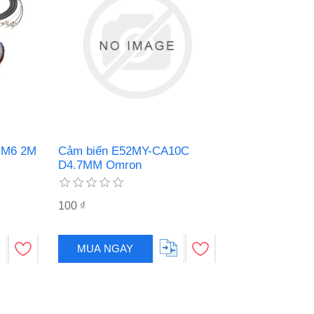
 M6 2M
Cảm biến E52MY-CA10C
D4.7MM Omron
100 ₫
MUA NGAY