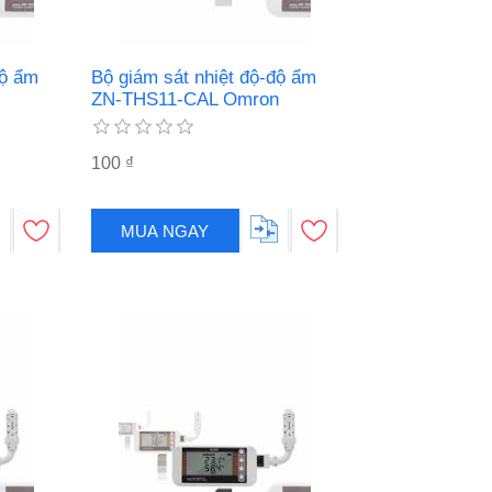
độ ẩm
Bộ giám sát nhiệt độ-độ ẩm
ZN-THS11-CAL Omron
100 ₫
MUA NGAY