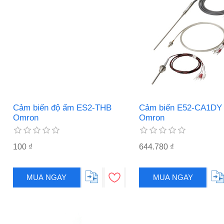
Cảm biến độ ẩm ES2-THB
Cảm biến E52-CA1DY
Omron
Omron
100 ₫
644.780 ₫
MUA NGAY
MUA NGAY