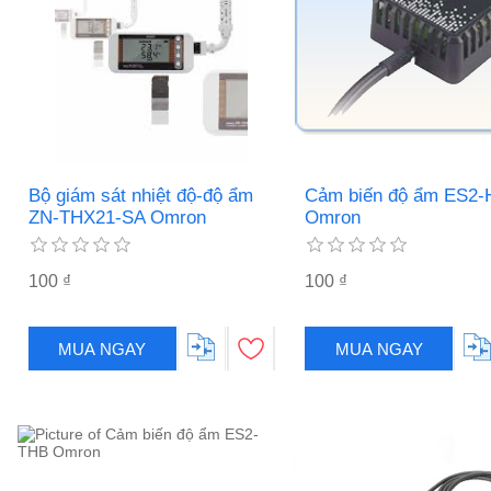
Bộ giám sát nhiệt độ-độ ẩm
Cảm biến độ ẩm ES2-
ZN-THX21-SA Omron
Omron
100 ₫
100 ₫
MUA NGAY
MUA NGAY