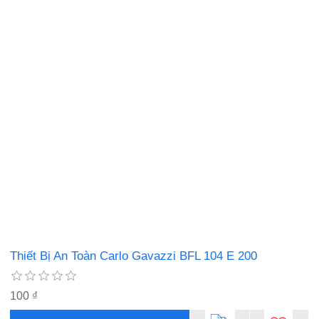
CÁP ĐIỀU KHIỂN
CÁP CHỐNG CHÁY
Thiết Bị An Toàn Carlo Gavazzi BFL 104 E 200
100 ₫