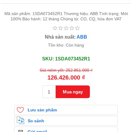
CÁP ĐIỀU KHIỂN
CÁP CHỐNG CHÁY
Mã sản phẩm: 1SDA073452R1 Thương hiệu: ABB Tình trạng: Mới
100% Bảo hành: 12 tháng Chứng từ: CO, CQ, hóa đơn VAT
Nhà sản xuất:
ABB
Tồn kho:
Còn hàng
SKU:
1SDA073452R1
Giá niêm yết:
252.851.000 ₫
126.426.000 ₫
Mua ngay
Lưu sản phẩm
So sánh
Gửi email