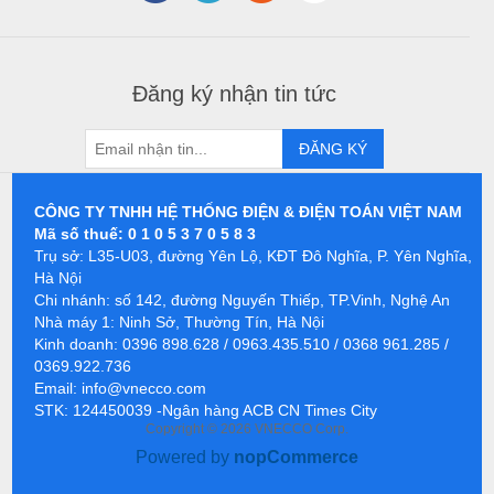
Chính sách bảo hành
Chính sách bảo mật
Chính sách đổi trả, hoàn tiền
Chính sách vận chuyển, lắp đặt
Đăng ký nhận tin tức
ĐĂNG KÝ
CÔNG TY TNHH HỆ THỐNG ĐIỆN & ĐIỆN TOÁN VIỆT NAM
Mã số thuế: 0 1 0 5 3 7 0 5 8 3
Trụ sở: L35-U03, đường Yên Lộ, KĐT Đô Nghĩa, P. Yên Nghĩa,
Hà Nội
Chi nhánh: số 142, đường Nguyến Thiếp, TP.Vinh, Nghệ An
Nhà máy 1: Ninh Sở, Thường Tín, Hà Nội
Kinh doanh: 0396 898.628 / 0963.435.510 / 0368 961.285 /
0369.922.736
Email:
info@vnecco.com
STK: 124450039 -Ngân hàng ACB CN Times City
Copyright © 2026 VNECCO Corp.
Powered by
nopCommerce