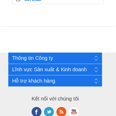
Thông tin Công ty
Liên hệ mua hàng
Lĩnh vực Sản xuất & Kinh doanh
Giới thiệu công ty
Contact us
Compare products list
Hỗ trợ khách hàng
Sitemap
Đơn hàng đã đặt
Địa chỉ
Kết nối với chúng tôi
Báo giá đã lưu
So sánh sản phẩm
Hướng dẫn mua hàng
Hướng dẫn thanh toán